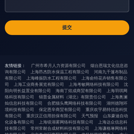
友情链接：
广州市希月人力资源有限公司
烟台恩瑞文化信息咨
询有限公司
上海昂杰防水保温工程有限公司
河南九千篷布制品
有限公司
上海峰振防水工程有限公司
上海俞特花卉销售有限公
司
上海工业商务展览有限公司
上海考敏网络科技有限公司
沈
阳向明长益置业有限公司
海南丁炫成商贸有限公司
上海羽琪网
络科技有限公司
锦普金属材料（湖北）有限责任公司
上海奥澜
灿信息科技有限公司
合肥猫头鹰网络科技有限公司
湖州德翔环
境科技有限公司
保定恩辛商贸有限公司
重庆欢宇易特信息科技
有限公司
重庆汉正信用担保有限公司
天气预报
山东豪迪自动
化设备有限公司
上海镁湖雾网络科技有限公司
上海达众信息科
技有限公司
常州常耐合成材料科技有限公司
上海谦格琳网络科