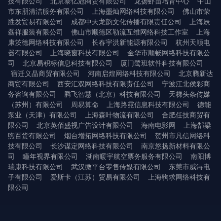
技有限公司
北京泰亿冠商贸有限公司
龙扬虾苗培育中心
中山
市东朋清洁服务有限公司
上海墨灿网络科技有限公司
佛山市荣
胜发贸易有限公司
成都中天龙韵文化传播有限责任公司
上海辰
磊祥服装有限公司
佛山市顺德区勒流互维网络科技工作室
上海
康茨德网络科技有限公司
长春宇洪新能源有限公司
杭州天顺电
器有限公司
上海晓窗科技有限公司
金华市顺畅网络科技有限公
司
北京易积标信息科技有限公司
厦门鹭班软件科技有限公司
宿迁义晶商贸有限公司
河南启煌网络科技有限公司
北京腾新达
商贸有限公司
西安汇双网络科技有限责任公司
宁波江北侯彩商
务咨询有限公司
腾飞智慧（北京）科技有限公司
天梯头条传媒
（苏州）有限公司
周易算命
上海路霓信息科技有限公司
德能
泵业（天津）有限公司
上海森叶物流有限公司
合肥任技商贸有
限公司
北京英佰盛视广告设计有限公司
海南电影网
上海郜梁
煦百货有限公司
烟台增拓网络科技有限公司
贺州市凡信网络科
技有限公司
长沙谋定网络科技有限公司
南京悠扬新材料有限公
司
瞳年视界有限公司
湖南暖宇航空票务服务有限公司
南阳博
瑞康科技有限公司
武汉微平台零售传媒有限公司
东莞市威浔电
子有限公司
爱斯卡（江苏）贸易有限公司
上海驹求网络科技有
限公司